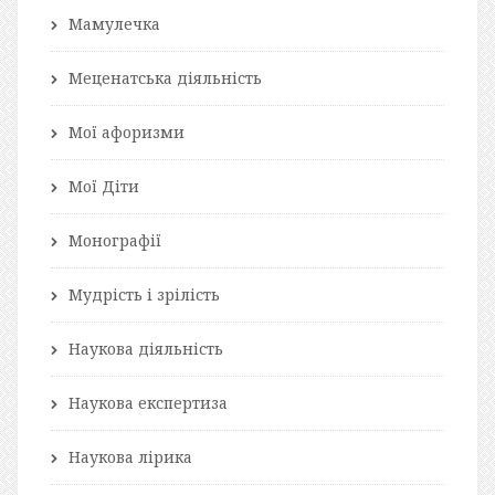
Мамулечка
Меценатська діяльність
Мої афоризми
Мої Діти
Монографії
Мудрість і зрілість
Наукова діяльність
Наукова експертиза
Наукова лірика