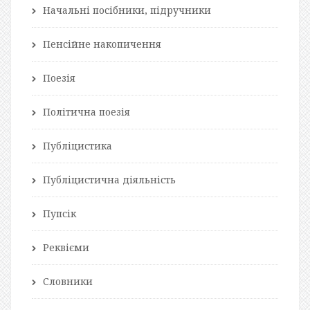
Начальні посібники, підручники
Пенсійне накопичення
Поезія
Політична поезія
Публіцистика
Публіцистична діяльність
Пупсік
Реквієми
Словники