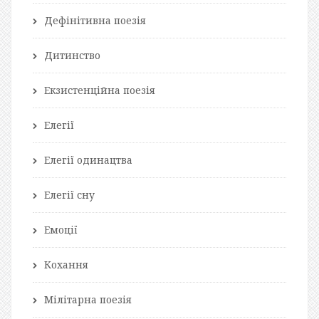
Дефінітивна поезія
Дитинство
Екзистенційна поезія
Елегії
Елегії одинацтва
Елегії сну
Емоції
Кохання
Мілітарна поезія