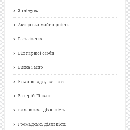
Strategies
Акторська майстерність
Батьківство
Від першої особи
Війна і мир
Вітання, оди, посвяти
Валерій Ліпкан
Видавнича діяльність
Громадська діяльність