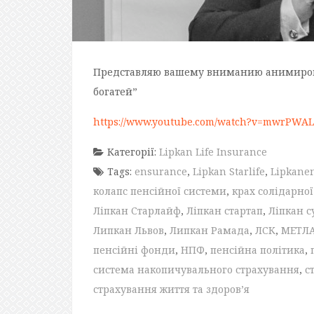
Представляю вашему вниманию анимиров
богатей”
https://www.youtube.com/watch?v=mwrPWA
Категорії:
Lipkan Life Insurance
Tags:
ensurance
,
Lipkan Starlife
,
Lipkane
колапс пенсійної системи
,
крах солідарно
Ліпкан Старлайф
,
Ліпкан стартап
,
Ліпкан с
Липкан Львов
,
Липкан Рамада
,
ЛСК
,
МЕТЛ
пенсійні фонди
,
НПФ
,
пенсійна політика
,
система накопичувального страхування
,
с
страхування життя та здоров’я