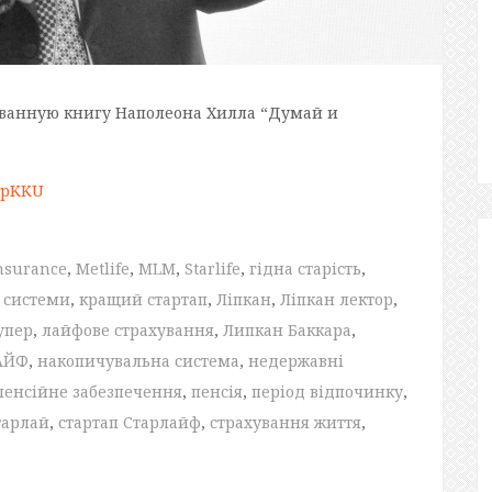
анную книгу Наполеона Хилла “Думай и
LpKKU
nsurance
,
Metlife
,
MLM
,
Starlife
,
гідна старість
,
ї системи
,
кращий стартап
,
Ліпкан
,
Ліпкан лектор
,
упер
,
лайфове страхування
,
Липкан Баккара
,
АЙФ
,
накопичувальна система
,
недержавні
пенсійне забезпечення
,
пенсія
,
період відпочинку
,
тарлай
,
стартап Старлайф
,
страхування життя
,