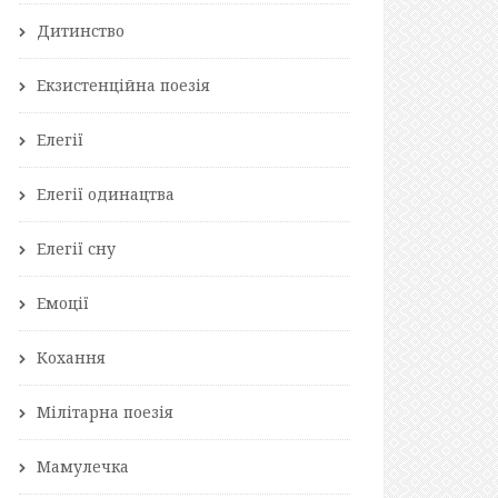
Дитинство
Екзистенційна поезія
Елегії
Елегії одинацтва
Елегії сну
Емоції
Кохання
Мілітарна поезія
Мамулечка