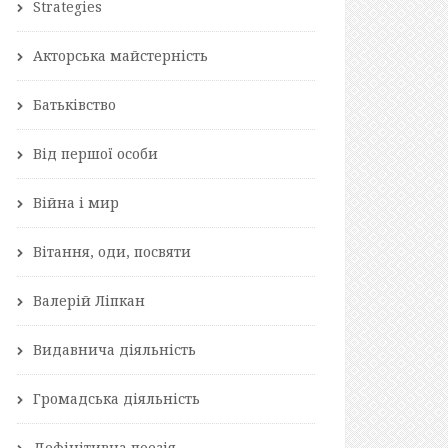
Strategies
Акторська майстерність
Батьківство
Від першої особи
Війна і мир
Вітання, оди, посвяти
Валерій Ліпкан
Видавнича діяльність
Громадська діяльність
Дефінітивна поезія