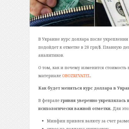
В Украине курс доллара после укрепления 
подойдет к отметке в 28 грн/$. Плавную 
аналитиков.
О том, как и почему изменится стоимость
материале
OBOZREVATEL
.
Как будет меняться курс доллара в Укра
В феврале
гривня уверенно укреплялась 
психологически важной отметки.
Для это
Минфин привлек валюту за счет разме
спрос на доллары снижается;