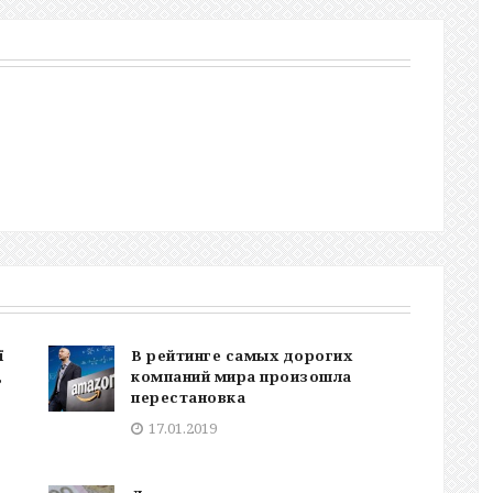
ї
В рейтинге самых дорогих
,
компаний мира произошла
перестановка
17.01.2019