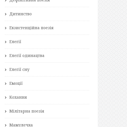
Дитинство
Екзистенційна поезія
Елегії
Елегії одинацтва
Елегії сну
Емоції
Кохання
Мілітарна поезія
Мамулечка