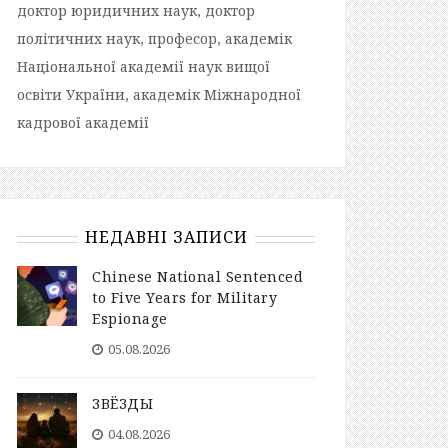
доктор юридичних наук, доктор
політичних наук, професор, академік
Національної академії наук вищої
освіти України, академік Міжнародної
кадрової академії
НЕДАВНІ ЗАПИСИ
Chinese National Sentenced
to Five Years for Military
Espionage
05.08.2026
ЗВЁЗДЫ
04.08.2026