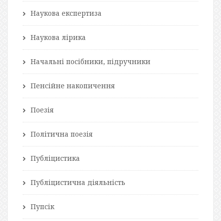
Наукова експертиза
Наукова лірика
Начальні посібники, підручники
Пенсійне накопичення
Поезія
Політична поезія
Публіцистика
Публіцистична діяльність
Пупсік