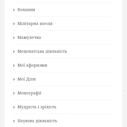
Кохання
Мілітарна поезія
Мамулечка
Меценатська діяльність
Мої афоризми
Мої Діти
Монографії
Мудрість і зрілість
Наукова діяльність