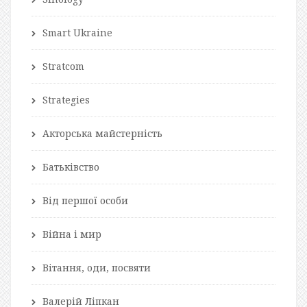
Smart Ukraine
Stratcom
Strategies
Акторська майстерність
Батьківство
Від першої особи
Війна і мир
Вітання, оди, посвяти
Валерій Ліпкан