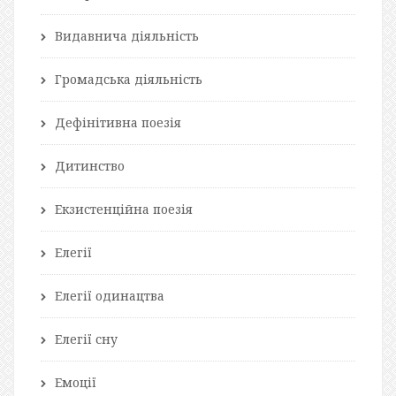
Видавнича діяльність
Громадська діяльність
Дефінітивна поезія
Дитинство
Екзистенційна поезія
Елегії
Елегії одинацтва
Елегії сну
Емоції