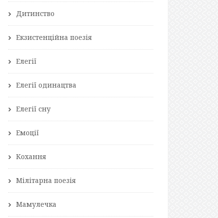
Дитинство
Екзистенційна поезія
Елегії
Елегії одинацтва
Елегії сну
Емоції
Кохання
Мілітарна поезія
Мамулечка