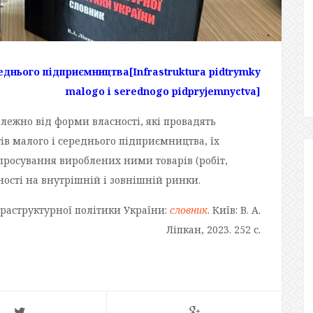
реднього підприємництва
[Infrastruktura pidtrymky
malogo i serednogo pidpryjemnyctva]
алежно від форми власності, які провадять
тів малого і середнього підприємництва, їх
 просування вироблених ними товарів (робіт,
ьності на внутрішній і зовнішній ринки.
фраструктурної політики України:
словник
. Київ: В. А.
Ліпкан, 2023. 252 с.