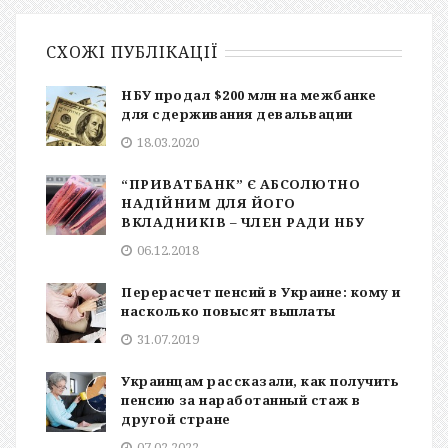
СХОЖІ ПУБЛІКАЦІЇ
НБУ продал $200 млн на межбанке
для сдерживания девальвации
18.03.2020
“ПРИВАТБАНК” Є АБСОЛЮТНО
НАДІЙНИМ ДЛЯ ЙОГО
ВКЛАДНИКІВ – ЧЛЕН РАДИ НБУ
06.12.2018
Перерасчет пенсий в Украине: кому и
насколько повысят выплаты
31.07.2019
Украинцам рассказали, как получить
пенсию за наработанный стаж в
другой стране
07.02.2022