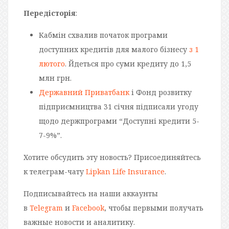
Передісторія
:
Кабмін схвалив початок програми
доступних кредитів для малого бізнесу
з 1
лютого
. Йдеться про суми кредиту до 1,5
млн грн.
Державний Приватбанк
і Фонд розвитку
підприємництва 31 січня підписали угоду
щодо держпрограми “Доступні кредити 5-
7-9%”.
Хотите обсудить эту новость? Присоединяйтесь
к телеграм-чату
Lipkan Life Insurance
.
Подписывайтесь на наши аккаунты
в
Telegram
и
Facebook
, чтобы первыми получать
важные новости и аналитику.