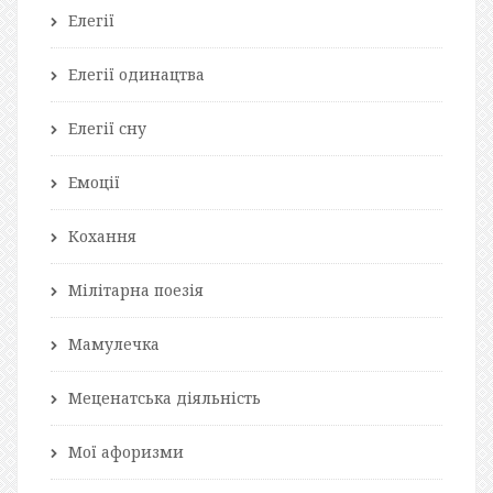
Елегії
Елегії одинацтва
Елегії сну
Емоції
Кохання
Мілітарна поезія
Мамулечка
Меценатська діяльність
Мої афоризми