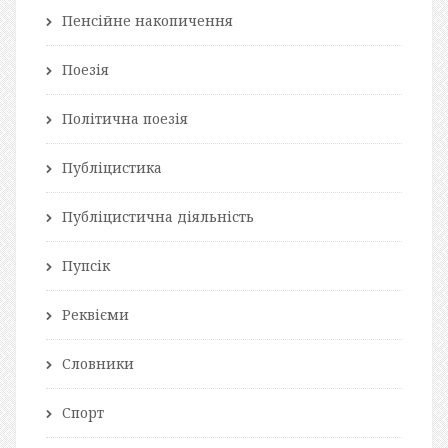
Пенсійне накопичення
Поезія
Політична поезія
Публіцистика
Публіцистична діяльність
Пупсік
Реквієми
Словники
Спорт