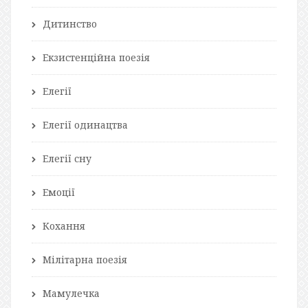
Дитинство
Екзистенційна поезія
Елегії
Елегії одинацтва
Елегії сну
Емоції
Кохання
Мілітарна поезія
Мамулечка