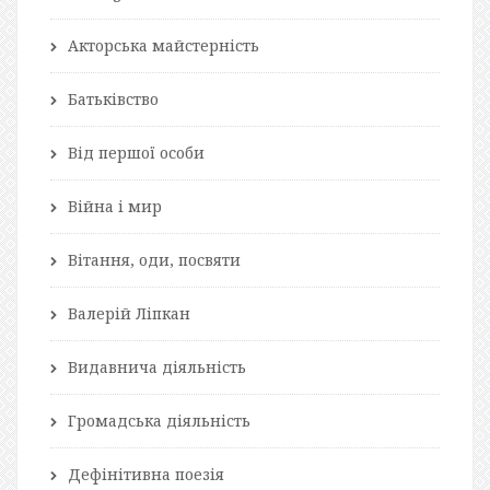
Акторська майстерність
Батьківство
Від першої особи
Війна і мир
Вітання, оди, посвяти
Валерій Ліпкан
Видавнича діяльність
Громадська діяльність
Дефінітивна поезія