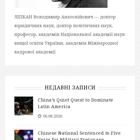
ЛІПКАН Володимир Анатолійович — доктор
юридичних наук, доктор політичних наук,
професор, академік Національної академії наук
вищої освіти України, академік Міжнародної
кадрової академії
НЕДАВНІ ЗАПИСИ
China’s Quiet Quest to Dominate
Latin America
06.08.2026
Chinese National Sentenced to Five
Years for Military Espionage