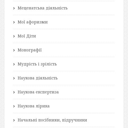
Меценатська діяльність
Мої афоризми
Мої Діти
Монографії
Мудрість і зрілість
Наукова діяльність
Наукова експертиза
Наукова лірика
Начальні посібники, підручники