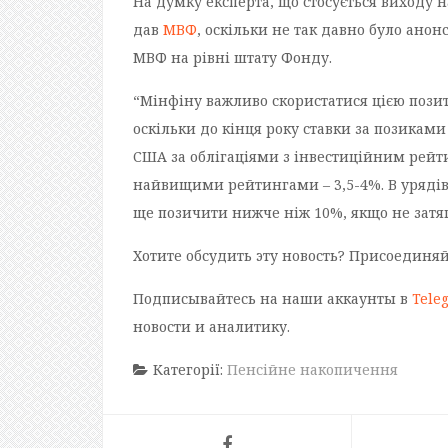
На думку експерта, що стосується виходу н
дав
МВФ
, оскільки не так давно було ано
МВФ на рівні штату Фонду.
“Мінфіну важливо скористатися цією пози
оскільки до кінця року ставки за позиками
США за облігаціями з інвестиційним рейт
найвищими рейтингами – 3,5-4%. В уряді
ще позичити нижче ніж 10%, якщо не затяг
Хотите обсудить эту новость? Присоединя
Подписывайтесь на наши аккаунты в
Tele
новости и аналитику.
Категорії:
Пенсійне накопичення