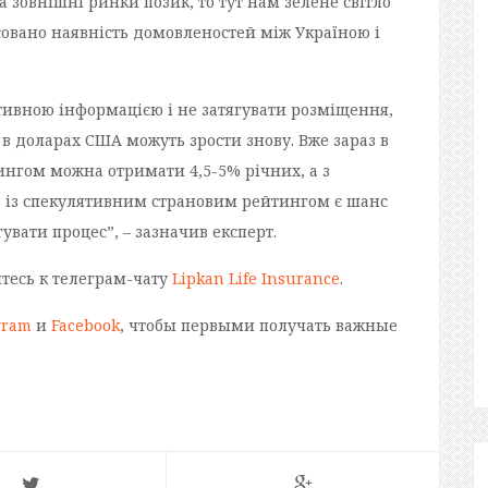
а зовнішні ринки позик, то тут нам зелене світло
нсовано наявність домовленостей між Україною і
тивною інформацією і не затягувати розміщення,
 в доларах США можуть зрости знову. Вже зараз в
ингом можна отримати 4,5-5% річних, а з
в із спекулятивним страновим рейтингом є шанс
увати процес”, – зазначив експерт.
йтесь к телеграм-чату
Lipkan Life Insurance
.
gram
и
Facebook
, чтобы первыми получать важные