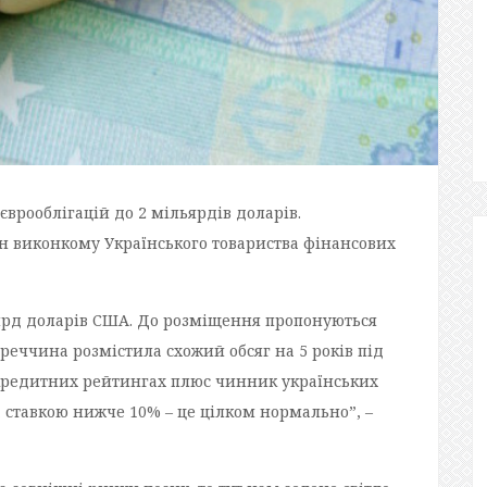
врооблігацій до 2 мільярдів доларів.
ен виконкому Українського товариства фінансових
 млрд доларів США. До розміщення пропонуються
Туреччина розмістила схожий обсяг на 5 років під
 кредитних рейтингах плюс чинник українських
а ставкою нижче 10% – це цілком нормально”, –