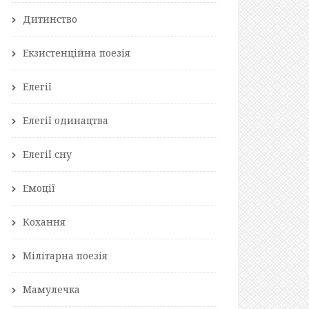
Дитинство
Екзистенційна поезія
Елегії
Елегії одинацтва
Елегії сну
Емоції
Кохання
Мілітарна поезія
Мамулечка