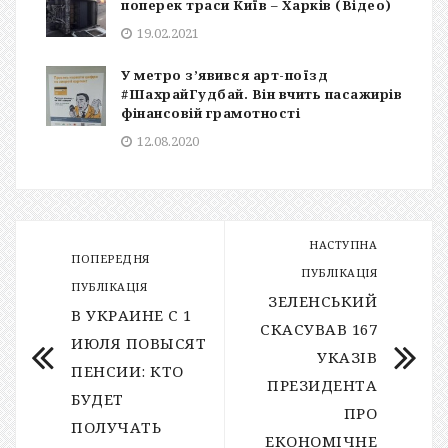
поперек траси Київ – Харків (Відео)
19.02.2021
У метро з’явився арт-поїзд
#ШахрайГудбай. Він вчить пасажирів
фінансовій грамотності
12.08.2020
НАСТУПНА
ПОПЕРЕДНЯ
ПУБЛІКАЦІЯ
ПУБЛІКАЦІЯ
ЗЕЛЕНСЬКИЙ
​В УКРАИНЕ С 1
СКАСУВАВ 167
ИЮЛЯ ПОВЫСЯТ
УКАЗІВ
ПЕНСИИ: КТО
ПРЕЗИДЕНТА
БУДЕТ
ПРО
ПОЛУЧАТЬ
ЕКОНОМІЧНЕ