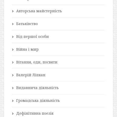
Акторська майстерність
Батьківство
Від першої особи
Війна і мир
Вітання, оди, посвяти
Валерій Ліпкан
Видавнича діяльність
Громадська діяльність
Дефінітивна поезія