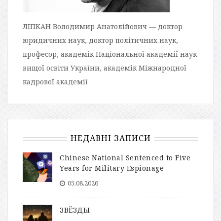
ЛІПКАН Володимир Анатолійович — доктор
юридичних наук, доктор політичних наук,
професор, академік Національної академії наук
вищої освіти України, академік Міжнародної
кадрової академії
НЕДАВНІ ЗАПИСИ
Chinese National Sentenced to Five
Years for Military Espionage
05.08.2026
ЗВЁЗДЫ