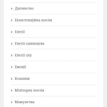
Дитинство
Екзистенційна поезія
Елегії
Елегії одинацтва
Елегії сну
Емоції
Кохання
Мілітарна поезія
Мамулечка