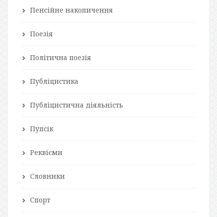
Пенсійне накопичення
Поезія
Політична поезія
Публіцистика
Публіцистична діяльність
Пупсік
Реквієми
Словники
Спорт