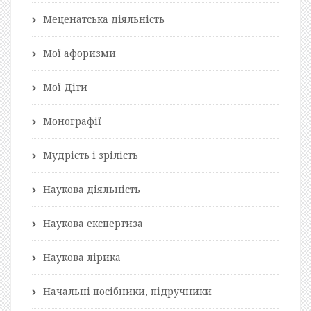
Меценатська діяльність
Мої афоризми
Мої Діти
Монографії
Мудрість і зрілість
Наукова діяльність
Наукова експертиза
Наукова лірика
Начальні посібники, підручники