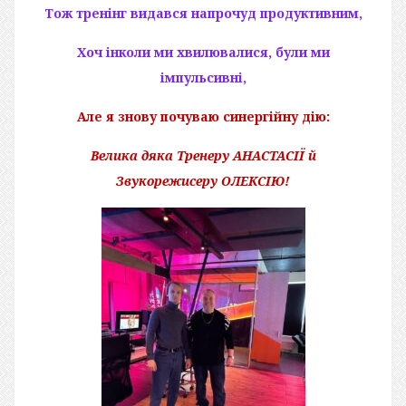
Тож тренінг видався напрочуд продуктивним,
Хоч інколи ми хвилювалися, були ми
імпульсивні,
Але я знову почуваю синергійну дію:
Велика дяка Тренеру АНАСТАСІЇ й
Звукорежисеру ОЛЕКСІЮ!