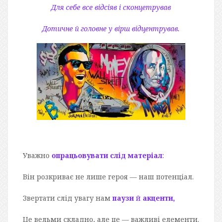
Для себе все відсіяв і сконцетрував
Дотичне й головне у вірш відцентрував.
Уважно
опрацьовувати слід матеріал
:
Він розкриває не лише героя — наш потенціал.
Звертати слід увагу нам
паузи
й
акценти,
Це вельми складно, але це — важливі елементи.