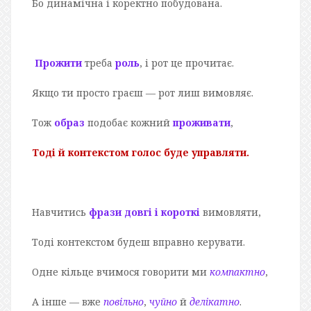
Бо динамічна і коректно побудована.
Прожити
треба
роль
, і рот це прочитає.
Якщо ти просто граєш — рот лиш вимовляє.
Тож
образ
подобає кожний
проживати
,
Тоді й контекстом голос буде управляти.
Навчитись
фрази довгі і короткі
вимовляти,
Тоді контекстом будеш вправно керувати.
Одне кільце вчимося говорити ми
компактно
,
А інше — вже
повільно
,
чуйно
й
делікатно
.