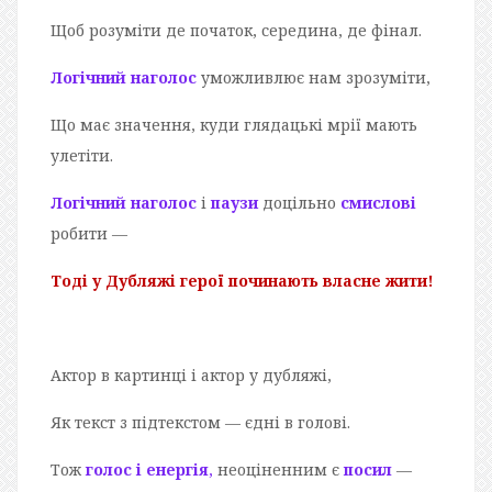
Щоб розуміти де початок, середина, де фінал.
Логічний наголос
уможливлює нам зрозуміти,
Що має значення, куди глядацькі мрії мають
улетіти.
Логічний наголос
і
паузи
доцільно
смислові
робити —
Тоді у Дубляжі герої починають власне жити!
Актор в картинці і актор у дубляжі,
Як текст з підтекстом — єдні в голові.
Тож
голос і енергія
,
неоціненним є
посил
—