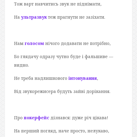
Тож варт навчитись звук не піднімати,
На
ультразвук
теж прагнути не зазіхати.
Нам
голосом
нічого додавати не потрібно,
Бо глядачу одразу чутно буде і фальшиве —
видно.
Не треба надлишкового
інтонування
,
Від звукорежисера будуть зайві дорікання.
Про
покерфейс
дізнався: дуже річ цікава!
На перший погляд, наче просто, нелукаво,