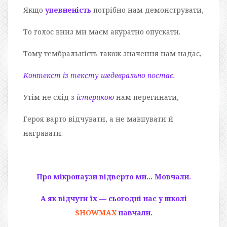
Якщо
упевненість
потрібно нам демонструвати,
То голос вниз ми маєм акуратно опускати.
Тому тембральність також значення нам надає,
Контекст із тексту шедеврально постає.
Утім не слід з
істерикою
нам перегинати,
Героя варто відчувати, а не мавпувати й
награвати.
Про мікропаузи відверто ми… Мовчали.
А як відчути їх — сьогодні нас у школі
SHOWMAX
навчали.