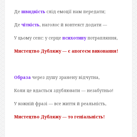
Де
швидкість
слід емоції нам передати;
Де
чіткість
, наголос й контекст додати —
У цьому сенс: у серце
психотипу
потрапляння,
Мистецтво Дубляжу — є апогеєм виконання!
Образа
через душу зранену відчутна,
Коли це вдасться здублювати — незабутньо!
У кожній фразі — все життя й реальність,
Мистецтво Дубляжу — то геніальність!