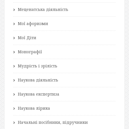
Меценатська діяльність
Мої афоризми
Мої Діти
Монографії
Мудрість і зрілість
Наукова діяльність
Наукова експертиза
Наукова лірика
Начальні посібники, підручники