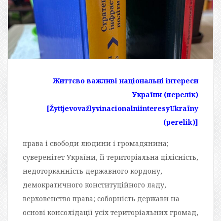
Життєво важливі національні інтереси
України (перелік)
[ŽyttjevovažlyvinacionalniinteresyUkraїny
(perelik)]
права і свободи людини і громадянина;
суверенітет України, її територіальна цілісність,
недоторканність державного кордону,
демократичного конституційного ладу,
верховенство права; соборність держави на
основі консолідації усіх територіальних громад,