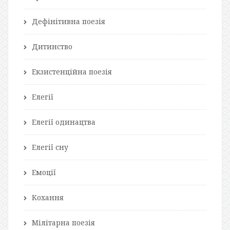
Дефінітивна поезія
Дитинство
Екзистенційна поезія
Елегії
Елегії одинацтва
Елегії сну
Емоції
Кохання
Мілітарна поезія