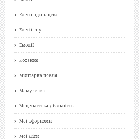
Елегії одинацтва
Елегії сну
Емоції
Кохання
Мілітарна поезія
Мамулечка
Меценатська діяльність
Мої афоризми
Мої Діти