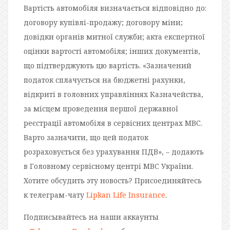
Вартiсть автомобiля визначається вiдповiдно до:
договору купiвлi-продажу; договору мiни;
довiдки органiв митної служби; акта експертної
оцiнки вартостi автомобiля; iнших документiв,
що пiдтверджують цю вартiсть. «Зазначений
податок сплачується на бюджетнi рахунки,
вiдкритi в головних управлiннях Казначейства,
за мiсцем проведення першої державної
реєстрацiї автомобiля в сервiсних центрах МВС.
Варто зазначити, що цей податок
розраховується без урахування ПДВ», – додають
в Головному сервiсному центрi МВС України.
Хотите обсудить эту новость? Присоединяйтесь
к телеграм-чату
Lipkan Life Insurance
.
Подписывайтесь на наши аккаунты