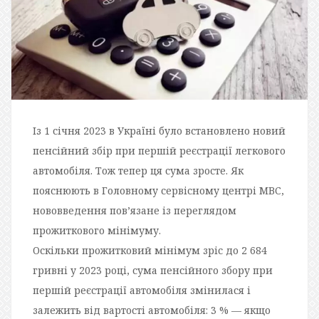
Iз 1 сiчня 2023 в Українi було встановлено новий
пенсiйний збiр при першiй реєстрацiї легкового
автомобiля. Тож тепер ця сума зросте. Як
пояснюють в Головному сервiсному центрi МВС,
нововведення пов’язане iз переглядом
прожиткового мiнiмуму.
Оскiльки прожитковий мiнiмум зрiс до 2 684
гривнi у 2023 роцi, сума пенсiйного збору при
першiй реєстрацiї автомобiля змiнилася i
залежить вiд вартостi автомобiля: 3 % — якщо