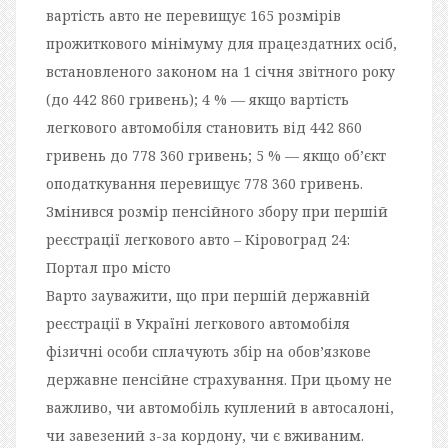
вартiсть авто не перевищує 165 розмiрiв
прожиткового мiнiмуму для працездатних осiб,
встановленого законом на 1 сiчня звiтного року
(до 442 860 гривень); 4 % — якщо вартiсть
легкового автомобiля становить вiд 442 860
гривень до 778 360 гривень; 5 % — якщо об’єкт
оподаткування перевищує 778 360 гривень.
Змінився розмір пенсійного збору при першій
реєстрації легкового авто – Кіровоград 24:
Портал про місто
Варто зауважити, що при першiй державнiй
реєстрацiї в Українi легкового автомобiля
фiзичнi особи сплачують збiр на обов’язкове
державне пенсiйне страхування. При цьому не
важливо, чи автомобiль куплений в автосалонi,
чи завезений з-за кордону, чи є вживаним.