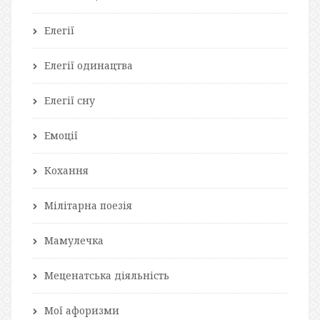
Елегії
Елегії одинацтва
Елегії сну
Емоції
Кохання
Мілітарна поезія
Мамулечка
Меценатська діяльність
Мої афоризми