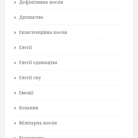
Дефінітивна поезія
Дитинство
Екзистенційна поезія
Елегії
Елегії одинацтва
Елегії сну
Емоції
Кохання
Мілітарна поезія
Мамулечка