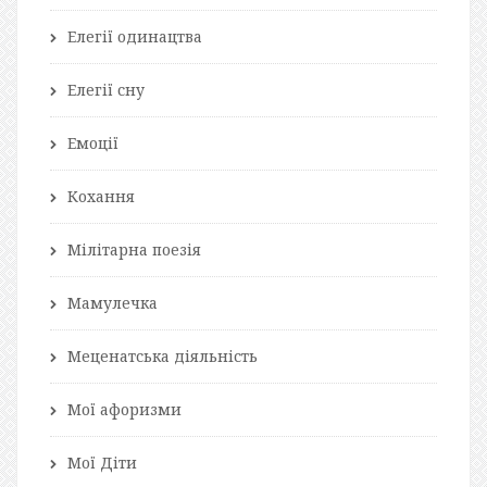
Елегії одинацтва
Елегії сну
Емоції
Кохання
Мілітарна поезія
Мамулечка
Меценатська діяльність
Мої афоризми
Мої Діти