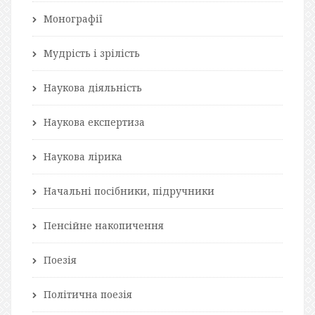
Монографії
Мудрість і зрілість
Наукова діяльність
Наукова експертиза
Наукова лірика
Начальні посібники, підручники
Пенсійне накопичення
Поезія
Політична поезія