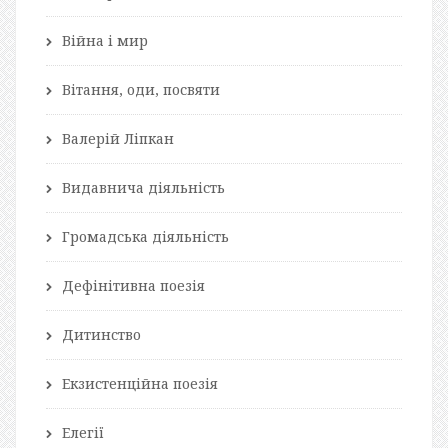
Війна і мир
Вітання, оди, посвяти
Валерій Ліпкан
Видавнича діяльність
Громадська діяльність
Дефінітивна поезія
Дитинство
Екзистенційна поезія
Елегії