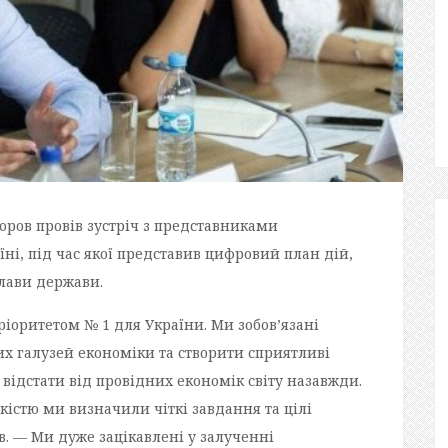
ров провів зустріч з представниками
ні, під час якої представив цифровий план дій,
лави держави.
ріоритетом № 1 для України. Ми зобов’язані
 галузей економіки та створити сприятливі
відстати від провідних економік світу назавжди.
кістю ми визначили чіткі завдання та цілі
. — Ми дуже зацікавлені у залученні