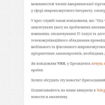
можливостей членів Американської торгов
у сфері широкосмугового Інтернету, електр
У прес-службі також повідомили, що: “Під
акцентували увагу на проблемних питаннях
компаніях, оподаткуванні ІТ-галузі та до
телекомунікаційного обладнання провайде
мобільного та фіксованого широкосмуговог
пріоритетних законопроектів, необхідних д
Як повідомляв
УНН
, у Президента
хочуть 
країни.
Хотите обсудить эту новость? Присоединя
Подписывайтесь на наши аккаунты в
Tele
новости и аналитику.