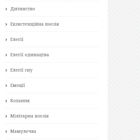
Дитинство
Екзистенційна поезія
Елегії
Елегії одинацтва
Елегії сну
Емоції
Кохання
Мілітарна поезія
Мамулечка