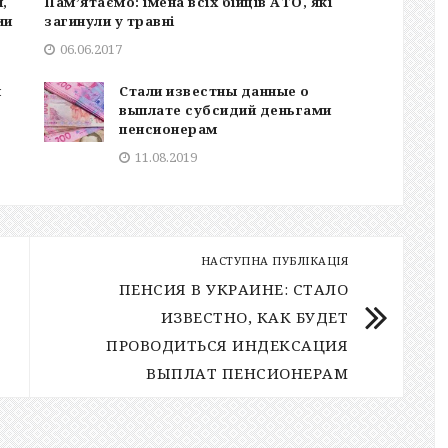
,
Пам’ятаємо: імена всіх бійців АТО, які
ии
загинули у травні
06.06.2017
ы
Стали известны данные о
выплате субсидий деньгами
пенсионерам
11.08.2019
НАСТУПНА ПУБЛІКАЦІЯ
ПЕНСИЯ В УКРАИНЕ: СТАЛО
ИЗВЕСТНО, КАК БУДЕТ
ПРОВОДИТЬСЯ ИНДЕКСАЦИЯ
ВЫПЛАТ ПЕНСИОНЕРАМ