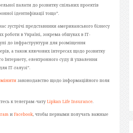
ельної палати до розвитку спільних проектів
онної ідентифікації тощо”.
 час зустрічі представники американського бізнесу
 роботи в Україні, зокрема обшуках в ІТ-
ступі до інфраструктури для розміщення
рів, а також ключових інтересах щодо розвитку
о Інтернету, електронного суду й ухвалення
ля ІТ-галузі”.
змінити
законодавство щодо інформаційного поля
йтесь к телеграм-чату
Lipkan Life Insurance
.
gram
и
Facebook
, чтобы первыми получать важные